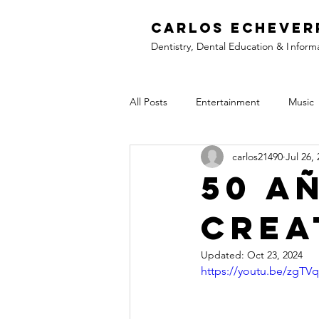
C
arlos Echever
Dentistry, Dental Education &
I
nform
All Posts
Entertainment
Music
carlos21490
Jul 26,
50 a
Crea
Updated:
Oct 23, 2024
https://youtu.be/zgTV