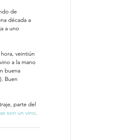
ando de 
una década a 
ja a uno 
hora, veintiún 
vino a la mano 
en buena 
). Buen 
aje, parte del 
tas son un vino
.