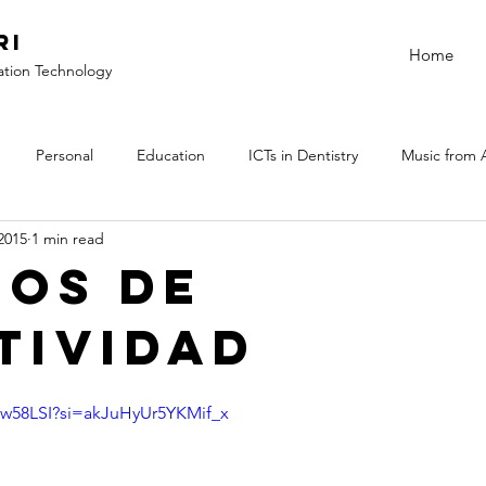
ri
Home
ation Technology
Personal
Education
ICTs in Dentistry
Music from 
 2015
1 min read
ños de
tividad
qw58LSI?si=akJuHyUr5YKMif_x