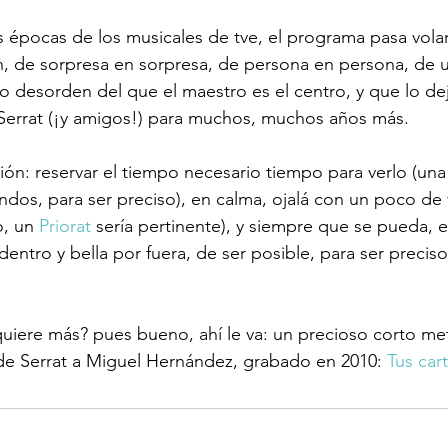
 épocas de los musicales de tve, el programa pasa vol
 de sorpresa en sorpresa, de persona en persona, de 
so desorden del que el maestro es el centro, y que lo de
errat (¡y amigos!) para muchos, muchos años más.

: reservar el tiempo necesario tiempo para verlo (una 
ndos, para ser preciso), en calma, ojalá con un poco de 
, un 
Priorat 
sería pertinente), y siempre que se pueda, 
entro y bella por fuera, de ser posible, para ser preciso
ere más? pues bueno, ahí le va: un precioso corto metr
 Serrat a Miguel Hernández, grabado en 2010: 
Tus car