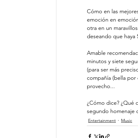
Cómo en las mejores
emoción en emoción,
otra en un maravillo
deseando que haya S
Amable recomendación
minutos y siete segu
(para ser más preciso
compañía (bella por d
provecho...

¿Cómo dice? ¿Qué qui
segundo homenaje de
Entertainment
Music