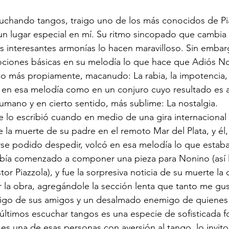
chando tangos, traigo uno de los más conocidos de Pia
 lugar especial en mí. Su ritmo sincopado que cambia y
s interesantes armonías lo hacen maravilloso. Sin embarg
iones básicas en su melodía lo que hace que Adiós No
o más propiamente, macanudo: La rabia, la impotencia, la
 en esa melodía como en un conjuro cuyo resultado es 
umano y en cierto sentido, más sublime: La nostalgia.
 lo escribió cuando en medio de una gira internacional l
 la muerte de su padre en el remoto Mar del Plata, y él,
rse podido despedir, volcó en esa melodía lo que estaba
abía comenzado a componer una pieza para Nonino (así l
tor Piazzola), y fue la sorpresiva noticia de su muerte la q
 la obra, agregándole la sección lenta que tanto me gus
igo de sus amigos y un desalmado enemigo de quienes 
 últimos escuchar tangos es una especie de sofisticada 
 es una de esas personas con aversión al tango, lo invito