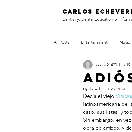
C
arlos Echever
Dentistry, Dental Education &
I
nform
All Posts
Entertainment
Music
carlos21490
Jun 19,
Adió
Updated:
Oct 23, 2024
Decía el viejo 
Vinici
latinoamericana del 
caso, sus listas, y 
Sin embargo, en vez 
obra de ambos, y de