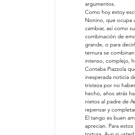
argumentos.
Como hoy estoy escu
Nonino, que ocupa un
cambiar, así como su
combinación de emoc
grande, o para decirl
ternura se combinan
intenso, complejo, h
Contaba Piazzola que
inesperada noticia de
tristeza por no habe
hecho, años atrás h
nietos al padre de As
repensar y completar
El tango es buen am
aprecian. Para estos
tortura. Aun si usted