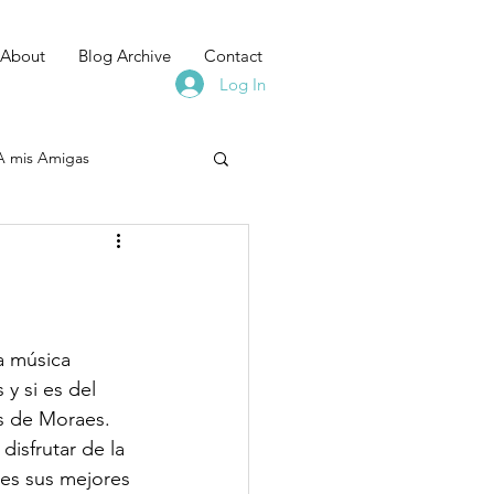
About
Blog Archive
Contact
Log In
A mis Amigas
a música 
y si es del 
us de Moraes. 
isfrutar de la 
es sus mejores 