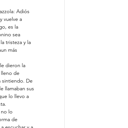
zzola: Adiós 
 vuelve a 
o, es la 
nino sea 
 tristeza y la 
aun más 
e dieron la 
 lleno de 
 sintiendo. De 
e llamaban sus 
ue lo llevo a 
ta.
no lo 
forma de 
 a escuchar y a 