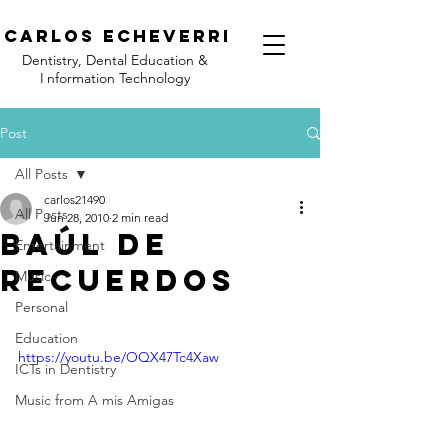
C
arlos Echeverri
Dentistry, Dental Education &
I
nformation Technology
Post
All Posts
carlos21490
All Posts
Jun 28, 2010
2 min read
Baúl de
Entertainment
Recuerdos
Music
Personal
Education
https://youtu.be/OQX47Tc4Xaw
ICTs in Dentistry
Music from A mis Amigas