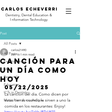
C
arlos Echeverri
Dentistry, Dental Education &
I
nformation Technology
Post
All Posts
carlos21490
All Posts
Jan 16
1 min read
Canción para
Entertainment
un día como
Music
hoy
Personal
Education
05/22/2025
ICTs in Dentistry
La cancion del día. Como dicen por 
Music from A mis Amigas
estas tierras cuando le sirven a uno la 
comida en los restaurantes: Enjoy!
https://youtu.be/7gVpJBTcUK0?