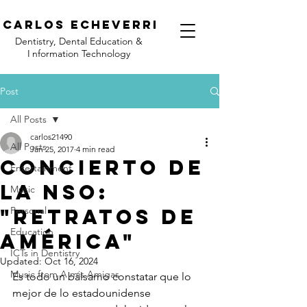
C
arlos Echeverri
Dentistry, Dental Education &
I
nformation Technology
Post
All Posts
carlos21490
All Posts
Jan 25, 2017
4 min read
Concierto de
Entertainment
la NSO:
Music
"Retratos de
Personal
Education
América"
ICTs in Dentistry
Updated:
Oct 16, 2024
Music from A mis Amigas
Es todo un bálsamo constatar que lo 
mejor de lo estadounidense 