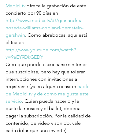
Medici.tv
 ofrece la grabación de este 
concierto por 90 días en 
http://www.medici.tv/#!/gianandrea-
noseda-williams-copland-bernstein-
gershwin
. Como abrebocas, aquí está 
el trailer:  
http://www.youtube.com/watch?
v=9eEY9DkGEDY
Creo que puede escucharse sin tener 
que suscribirse, pero hay que tolerar 
interrupciones con invitaciones a 
registrarse (ya en alguna ocasión 
hablé 
de Medici.tv y de como me gusta este 
servicio
. Quien pueda hacerlo y le 
guste la música y el ballet, debería 
pagar la subscripción. Por la calidad de 
contenido, de video y sonido, vale 
cada dólar que uno invierte).