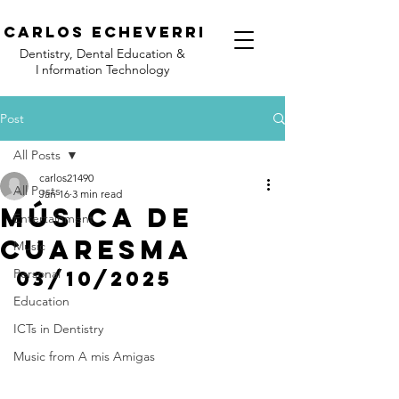
C
arlos Echeverri
Dentistry, Dental Education &
I
nformation Technology
Post
All Posts
carlos21490
All Posts
Jan 16
3 min read
Música de
Entertainment
Cuaresma
Music
Personal
03/10/2025
Education
ICTs in Dentistry
Music from A mis Amigas