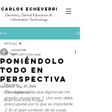
C
arlos Echeverri
Dentistry, Dental Education &
I
nformation Technology
Post
All Posts
carlos21490
All Posts
Apr 9, 2017
2 min read
Poniéndolo
Entertainment
todo en
Music
perspectiva
Personal
Education
Updated:
Sep 29, 2024
Dos reglas vitales que alguna vez me 
ICTs in Dentistry
enseñó un paciente: 1. Uno solo debe 
Music from A mis Amigas
preocuparse por lo que es importante. 
2. En el gran contexto de las cosas, 