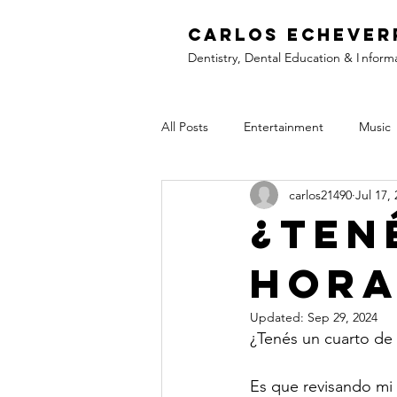
C
arlos Echever
Dentistry, Dental Education &
I
nform
All Posts
Entertainment
Music
carlos21490
Jul 17,
¿Ten
hora
Updated:
Sep 29, 2024
¿Tenés un cuarto de 
Es que revisando mi c