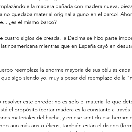
emplazándole la madera dañada con madera nueva, pieza
a no quedaba material original alguno en el barco! Ahora,
... ¿es el mismo barco?

 cuatro siglos de creada, la Decima se hizo parte impor
 latinoamericana mientras que en España cayó en desuso.
cuerpo reemplaza la enorme mayoría de sus células cada
 que sigo siendo yo, muy a pesar del reemplazo de la "
-resolver este enredo: no es solo el material lo que det
tá el propósito (cortar madera es la constante a través 
ones materiales del hacha, y en ese sentido esa herramie
endo aun más aristotélicos, también están el diseño (form