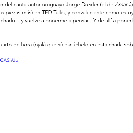
n del canta-autor uruguayo Jorge Drexler (el de 
Amar la
as piezas más) en TED Talks, y convaleciente como estoy
harlo... y vuelve a ponerme a pensar. ¡Y de allí a ponerl
cuarto de hora (ojalá que sí) escúchelo en esta charla sob
42GASnUo