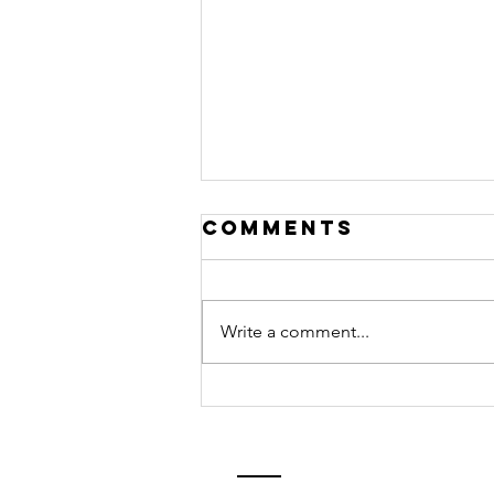
Comments
Write a comment...
De árboles y
la Naturaleza
en General