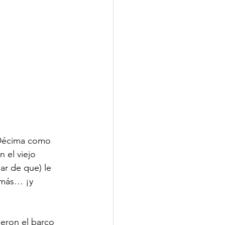
 Décima como 
 el viejo 
ar de que) le 
 más… ¡y 
ieron el barco 