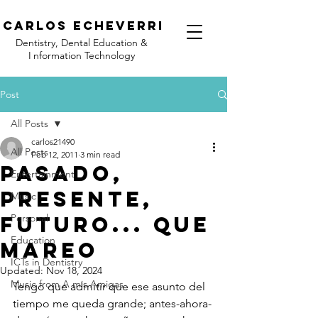
C
arlos Echeverri
Dentistry, Dental Education &
I
nformation Technology
Post
All Posts
carlos21490
All Posts
Feb 12, 2011
3 min read
Pasado,
Entertainment
presente,
Music
futuro... que
Personal
Education
mareo
ICTs in Dentistry
Updated:
Nov 18, 2024
Music from A mis Amigas
Tengo que admitir que ese asunto del 
tiempo me queda grande; antes-ahora-