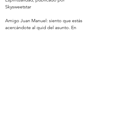
Skysweetstar
Amigo Juan Manuel: siento que estás 
acercándote al quid del asunto. En 
serio: me uno al coro de los que te 
agradecemos que compartas con 
nosotros tu aventura.
Personal
See All
Recent Posts