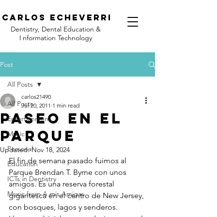
C
arlos Echeverri
Dentistry, Dental Education &
I
nformation Technology
Post
All Posts
carlos21490
All Posts
Jul 20, 2011
1 min read
Paseo en el
Entertainment
parque
Music
Personal
Updated:
Nov 18, 2024
El fin de semana pasado fuimos al 
Education
Parque Brendan T. Byrne con unos 
ICTs in Dentistry
amigos. Es una reserva forestal 
Music from A mis Amigas
gigantesca en el centro de New Jersey, 
con bosques, lagos y senderos. 