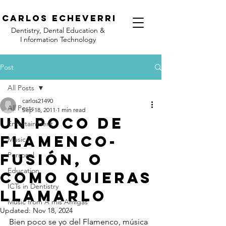
C
arlos Echeverri
Dentistry, Dental Education &
I
nformation Technology
Post
All Posts
carlos21490
All Posts
Sep 18, 2011
1 min read
Un poco de
Entertainment
flamenco-
Music
fusión, o
Personal
Education
como quieras
ICTs in Dentistry
llamarlo
Music from A mis Amigas
Updated:
Nov 18, 2024
Bien poco se yo del Flamenco, música 