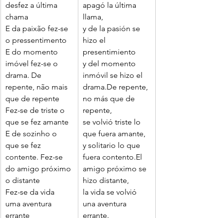
desfez a última 
apagó la última 
chama
llama,
E da paixão fez-se 
y de la pasión se 
o pressentimento
hizo el 
E do momento 
presentimiento
imóvel fez-se o 
y del momento 
drama. De 
inmóvil se hizo el 
repente, não mais 
drama.De repente, 
que de repente
no más que de 
Fez-se de triste o 
repente,
que se fez amante
se volvió triste lo 
E de sozinho o 
que fuera amante,
que se fez 
y solitario lo que 
contente. Fez-se 
fuera contento.El 
do amigo próximo 
amigo próximo se 
o distante
hizo distante,
Fez-se da vida 
la vida se volvió 
uma aventura 
una aventura 
errante
errante.