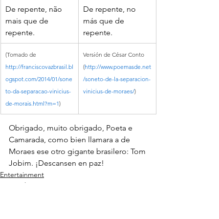
De repente, não 
De repente, no 
mais que de 
más que de 
repente.
repente.
(Tomado de 
Versión de César Conto 
http://franciscovazbrasil.bl
(
http://www.poemasde.net
ogspot.com/2014/01/sone
/soneto-de-la-separacion-
to-da-separacao-vinicius-
vinicius-de-moraes/
)
de-morais.html?m=1
)
Obrigado, muito obrigado, Poeta e 
Camarada, como bien llamara a de 
Moraes ese otro gigante brasilero: Tom 
Jobim. ¡Descansen en paz!
Entertainment
Personal