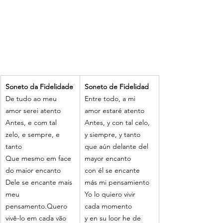
Soneto da Fidelidade
Soneto de Fidelidad
De tudo ao meu 
Entre todo, a mi 
amor serei atento
amor estaré atento
Antes, e com tal 
Antes, y con tal celo, 
zelo, e sempre, e 
y siempre, y tanto
tanto
que aún delante del 
Que mesmo em face 
mayor encanto
do maior encanto
con él se encante 
Dele se encante mais 
más mi pensamiento 
meu 
Yo lo quiero vivir 
pensamento.Quero 
cada momento
vivê-lo em cada vão 
y en su loor he de 