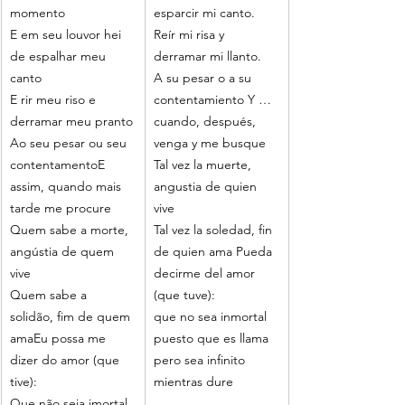
momento
esparcir mi canto.
E em seu louvor hei 
Reír mi risa y 
de espalhar meu 
derramar mi llanto.
canto
A su pesar o a su 
E rir meu riso e 
contentamiento Y …
derramar meu pranto
cuando, después, 
Ao seu pesar ou seu 
venga y me busque
contentamentoE 
Tal vez la muerte, 
assim, quando mais 
angustia de quien 
tarde me procure
vive
Quem sabe a morte, 
Tal vez la soledad, fin 
angústia de quem 
de quien ama Pueda 
vive
decirme del amor 
Quem sabe a 
(que tuve):
solidão, fim de quem 
que no sea inmortal 
amaEu possa me 
puesto que es llama
dizer do amor (que 
pero sea infinito 
tive):
mientras dure
Que não seja imortal, 