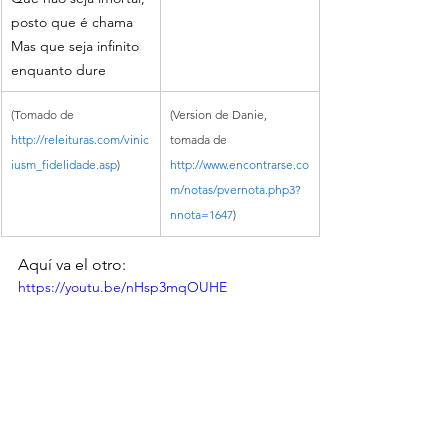
posto que é chama
Mas que seja infinito 
enquanto dure
(Tomado de 
(Version de Danie, 
http://releituras.com/vinic
tomada de 
iusm_fidelidade.asp
)
http://www.encontrarse.co
m/notas/pvernota.php3?
nnota=1647
)
Aquí va el otro:   
https://youtu.be/nHsp3mqOUHE