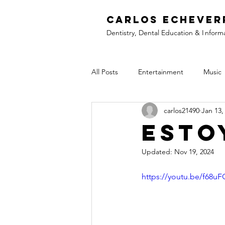
C
arlos Echever
Dentistry, Dental Education &
I
nform
All Posts
Entertainment
Music
carlos21490
Jan 13,
Esto
Updated:
Nov 19, 2024
https://youtu.be/f68u