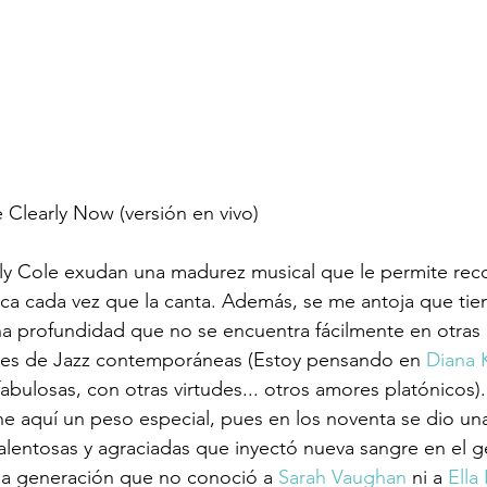
 Clearly Now (versión en vivo)
lly Cole exudan una madurez musical que le permite re
ica cada vez que la canta. Además, se me antoja que ti
a profundidad que no se encuentra fácilmente en otras 
etes de Jazz contemporáneas (Estoy pensando en 
Diana K
abulosas, con otras virtudes... otros amores platónicos).
e aquí un peso especial, pues en los noventa se dio un
talentosas y agraciadas que inyectó nueva sangre en el g
na generación que no conoció a 
Sarah Vaughan
 ni a 
Ella