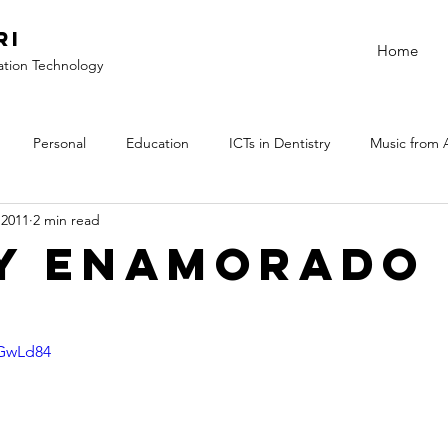
ri
Home
ation Technology
Personal
Education
ICTs in Dentistry
Music from 
 2011
2 min read
y enamorado
FGwLd84