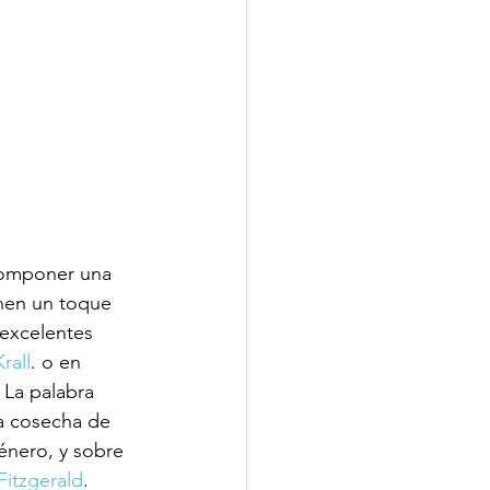
componer una 
enen un toque 
excelentes 
rall
. o en 
 La palabra 
a cosecha de 
énero, y sobre 
 Fitzgerald
.