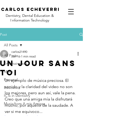
C
arlos Echeverri
Dentistry, Dental Education &
I
nformation Technology
Post
All Posts
carlos21490
All Posts
Jan 16
1 min read
Un Jour Sans
Entertainment
Toi
Music
Personal
Un ejemplo de música preciosa. El 
sonido y la claridad del video no son 
Education
los mejores, pero aun así, vale la pena. 
ICTs in Dentistry
Creo que una amiga mía la disfrutará 
Music from A mis Amigas
mucho, por aquello de la saudade. A 
ver si me equivoco...