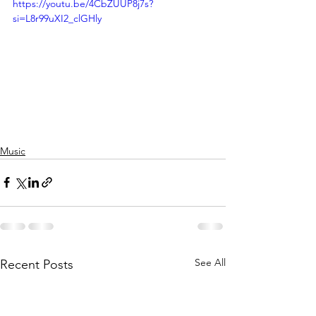
https://youtu.be/4CbZUUP8j7s?
si=L8r99uXI2_clGHly
Music
See All
Recent Posts