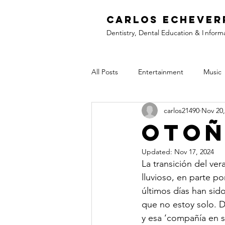
C
arlos Echever
Dentistry, Dental Education &
I
nform
All Posts
Entertainment
Music
carlos21490
Nov 20,
Oto
Updated:
Nov 17, 2024
La transición del ve
lluvioso, en parte po
últimos días han sid
que no estoy solo. D
y esa ‘compañía en s