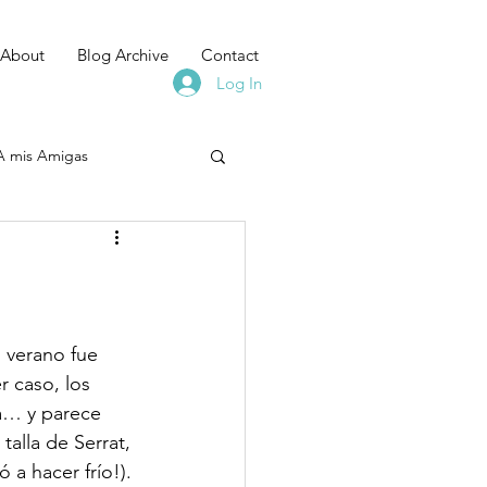
About
Blog Archive
Contact
Log In
A mis Amigas
 verano fue 
r caso, los 
a… y parece 
alla de Serrat, 
a hacer frío!). 