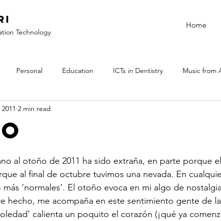
ri
Home
ation Technology
Personal
Education
ICTs in Dentistry
Music from 
 2011
2 min read
ño
rano al otoño de 2011 ha sido extraña, en parte porque el
rque al final de octubre tuvimos una nevada. En cualquie
o más ‘normales’. El otoño evoca en mi algo de nostalgi
e hecho, me acompaña en este sentimiento gente de la t
oledad’ calienta un poquito el corazón (¡qué ya comenzó 