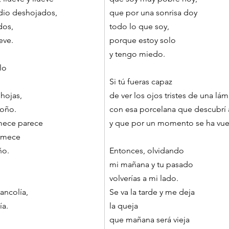
dio deshojados,
que por una sonrisa doy
dos,
todo lo que soy,
eve.
porque estoy solo
y tengo miedo.
lo
Si tú fueras capaz
hojas,
de ver los ojos tristes de una lám
toño.
con esa porcelana que descubrí 
mece parece
y que por un momento se ha vue
o mece
ño.
Entonces, olvidando
mi mañana y tu pasado
volverías a mi lado.
ancolía,
Se va la tarde y me deja
ía.
la queja
que mañana será vieja