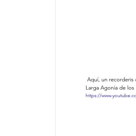
 Aquí, un recorderis de la canción del Nano. Serrat canta Balada de Otoño en la película La 
Larga Agonía de los
https://www.youtube.