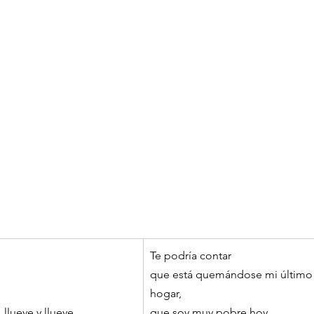
Te podría contar
que está quemándose mi último 
hogar,
, llueve y llueve
que soy muy pobre hoy,